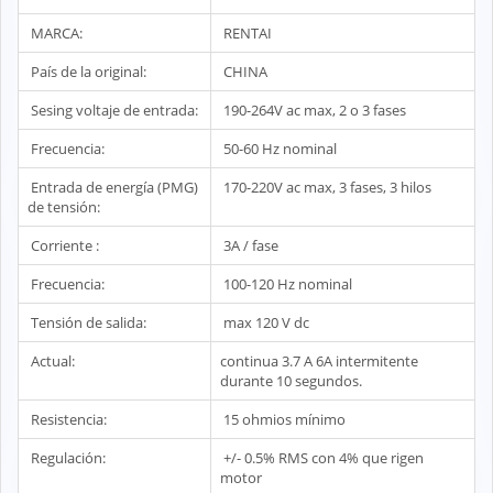
MARCA:
RENTAI
País de la original:
CHINA
Sesing voltaje de entrada:
190-264V ac max, 2 o 3 fases
Frecuencia:
50-60 Hz nominal
Entrada de energía (PMG)
170-220V ac max, 3 fases, 3 hilos
de tensión:
Corriente :
3A / fase
Frecuencia:
100-120 Hz nominal
Tensión de salida:
max 120 V dc
Actual:
continua 3.7 A 6A intermitente
durante 10 segundos.
Resistencia:
15 ohmios mínimo
Regulación:
+/- 0.5% RMS con 4% que rigen
motor